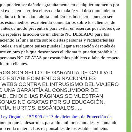
.que pueden ser dañados gratuitamente en cualquier momento por
i existe en la critica el uso de la mala fe y el desconocimiento
s, cultura o formación, ahora también los hosteleros pueden ser
odos estos medios escribiendo comentarios sobre los clientes, de
rantes de modo preventivo para evitar en reservas posteriores que
eda repetirse la acción de un cliente NO DESEADO para los
haciendo así una marca sobre ciertas personas y rechazarles las
hoteles, en algunos paises puedes llegar a recepción después de
arte en otro país que desconoces el idioma te pueden prohibir la
 personas NO GRATAS por escándalos públicos o falta de respeto
fueron clientes.
ROS SON SELLO DE GARANTIA DE CALIDAD
.000 ESTABLECIMIENTOS NACIONALES
WEBS CONTRA EL INTRUSISMO DEL VIAJERO
 UNA GARANTÍA AL CONSUMIDOR DE
AD, EN DICHAS PÁGINAS SE MUESTRAN
SONAS NO GRATAS POR SU EDUCACIÓN,
ATÍA, HURTOS, ESCÁNDALOS…..
a
Ley Orgánica 15/1999 de 13 de diciembre, de Protección de
mento que la desarrolla, pasando auditorías anuales y contando
ado en la materia. Los responsables de los estableciminetos