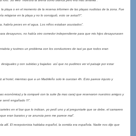
 foto. Su web muestra la arena como blanca pero era más amarilla”.
 la playa o en el momento de la reserva informen de las playas nudistas de la zona. Fue
 relajarse en la playa y no lo consiguió, esto se avisa!!!”.
, habría peces en el agua. Los niños estaban asustados”.
ra desayunos, no había otro comedor independiente para que mis hijos desayunasen
abria y tuvimos un problema con los conductores de taxi ya que todos eran
esiguales y con subidas y bajadas así que no pudimos ver el paisaje por estar
 al hotel, mientras que a un Madrileño solo le cuestan 4h. Esto parece injusto y
s económica) y la comparé con la suite (la mas cara) que reservaron nuestros amigos y
 sentí engañado !!!”.
teles en el bar que lo indican, yo pedí uno y al preguntarle que se debe, el camarero
unque eran baratos y se anuncia pero me parece mal”.
allí. El recepcionista hablaba español, la comida era española. Nadie nos dijo que