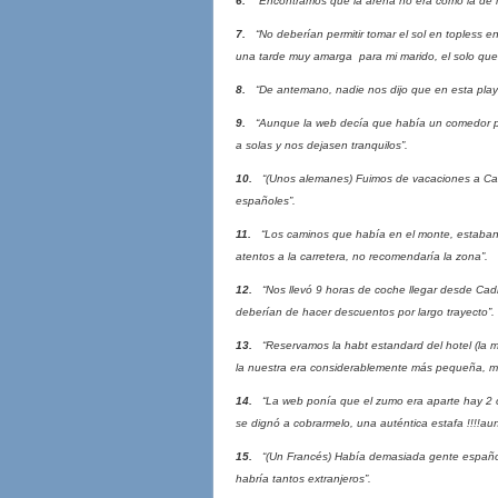
6.
“Encontramos que la arena no era como la de la
7.
“No deberían permitir tomar el sol en topless en
una tarde muy amarga para mi marido, el solo quería
8.
“De antemano, nadie nos dijo que en esta playa
9.
“Aunque la web decía que había un comedor pa
a solas y nos dejasen tranquilos”.
10.
“(Unos alemanes) Fuimos de vacaciones a Cant
españoles”.
11.
“Los caminos que había en el monte, estaban d
atentos a la carretera, no recomendaría la zona”.
12.
“Nos llevó 9 horas de coche llegar desde Cadiz
deberían de hacer descuentos por largo trayecto”.
13.
“Reservamos la habt estandard del hotel (la ma
la nuestra era considerablemente más pequeña, me
14.
“La web ponía que el zumo era aparte hay 2 car
se dignó a cobrarmelo, una auténtica estafa !!!!a
15.
“(Un Francés) Había demasiada gente española 
habría tantos extranjeros”.