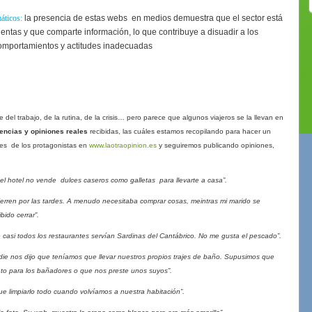
áticos:
la presencia de estas webs en medios demuestra que el sector está
entas y que comparte información, lo que contribuye a disuadir a los
comportamientos y actitudes inadecuadas
el trabajo, de la rutina, de la crisis… pero parece que algunos viajeros se la llevan en
rencias y opiniones reales
recibidas, las cuáles estamos recopilando para hacer un
les de los protagonistas en
www.laotraopinion.es
y seguiremos publicando opiniones,
 el hotel no vende dulces caseros como galletas para llevarte a casa”.
erren por las tardes. A menudo necesitaba comprar cosas, meintras mi marido se
bido cerrar”.
casi todos los restaurantes servían Sardinas del Cantábrico. No me gusta el pescado”.
 nos dijo que teníamos que llevar nuestros propios trajes de baño. Supusimos que
nto para los bañadores o que nos preste unos suyos”.
 limpiarlo todo cuando volvíamos a nuestra habitación”.