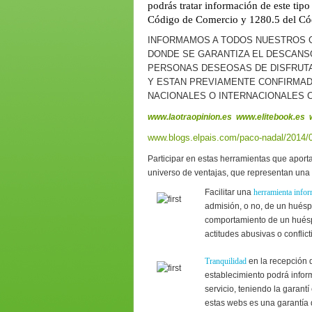
podrás tratar información de este tipo
Código de Comercio y 1280.5 del Cód
INFORMAMOS A TODOS NUESTROS C
DONDE SE GARANTIZA EL DESCANS
PERSONAS DESEOSAS DE DISFRUTA
Y ESTAN PREVIAMENTE CONFIRMA
NACIONALES O INTERNACIONALES
www.laotraopinion.es
www.elitebook.es
www.blogs.elpais.com/paco-nadal/2014/01/
Participar en estas herramientas que aport
universo de ventajas, que representan una 
Facilitar una
herramienta infor
admisión, o no, de un huésp
comportamiento de un huésp
actitudes abusivas o conflic
Tranquilidad
en la recepción 
establecimiento podrá infor
servicio, teniendo la garant
estas webs es una garantía