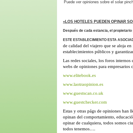
Puede ver opiniones sobre el solar pin
«LOS HOTELES PUEDEN OPINAR SO
Después de cada estancia, el propietario 
ESTE ESTABLECIMIENTO ESTA ASOCIA
de calidad del viajero que se aloja en 
establecimientos públicos y garantizar
Las redes sociales, los foros internos 
webs de opiniones para empresarios 
www.elitebook.es
www.laotraopinion.es
www.guestscan.co.uk
www.guestchecker.com
Estas y otras págs de opiniones han ll
opinan del comportamiento, educación,
opinar de cualquiera, todos somos c
todos tenemos….