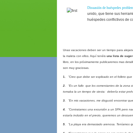
Disuasión de huéspedes problem
unido, que tiene sus herrami
huéspedes conflictivos de 
Unas vacaciones deben ser un tiempo para alejarse d
la maleta con ellos. Aquí tenéis
una lista de suge
libro, en los próximamente publicaremos mas detal
son muy graciosas.
1.
”Creo que debe ser explicado en el folleto que
2.
“Es un fallo que los comerciantes de la zona ci
tomaba la un tiempo de siesta: debería estar prohi
3.
”En mis vacaciones, me disgustó encontrar que 
4.
”Contratamos una excursión a un SPA pero nadie
estaría incluido en el precio, queremos un descue
5.
”La playa era demasiado arenosa. Teníamos que