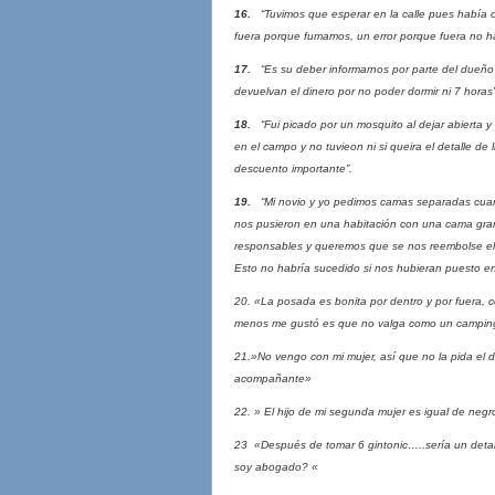
16.
“Tuvimos que esperar en la calle pues había otr
fuera porque fumamos, un error porque fuera no h
17.
“Es su deber informarnos por parte del dueño 
devuelvan el dinero por no poder dormir ni 7 horas”
18.
“Fui picado por un mosquito al dejar abierta y
en el campo y no tuvieon ni si queira el detalle d
descuento importante”.
19.
“Mi novio y yo pedimos camas separadas cuand
nos pusieron en una habitación con una cama gra
responsables y queremos que se nos reembolse el
Esto no habría sucedido si nos hubieran puesto en
20. «La posada es bonita por dentro y por fuera, c
menos me gustó es que no valga como un campi
21.»No vengo con mi mujer, así que no la pida el d
acompañante»
22. » El hijo de mi segunda mujer es igual de ne
23 «Después de tomar 6 gintonic…..sería un deta
soy abogado? «