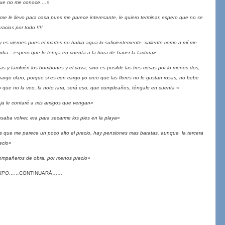
 que no me conoce….»
 me le llevo para casa pues me parece interesante, le quiero terminar, espero que no se
acias por todo !!!!
es viernes pues el martes no habia agua lo suficientemente caliente como a mí me
arba…espero que lo tenga en cuenta a la hora de hacer la factura»
s y también los bombones y el cava, sino es posible las tres cosas por lo menos dos,
cargo claro, porque si es con cargo yo creo que las flores no le gustan rosas, no bebe
 que no la veo, la noto rara, será eso, que cumpleaños, téngalo en cuenta «
baja le contaré a mis amigos que vengan»
nsaba volver, era para secarme los pies en la playa»
 que me parece un poco alto el precio, hay pensiones mas baratas, aunque la tercera
ecio»
compañeros de obra, por menos precio»
 TIPO……
CONTINUARÁ……