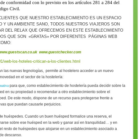
 de conformidad con lo previsto en los artículos 281 a 284 del
igo Civil.
LIENTES QUE NUESTRO ESTABLECIMIENTO ES UN ESPACIO
O Y UN AMBIENTE SANO, TODOS NUESTROS VIAJEROS SON
R DEL RELAX QUE OFRECEMOS EN ESTE ESTABLECIMIENTO
DOS QUE SON «GRATAS» POR DIFERENTES PÁGINAS WEB
 COMO:
www.guestscan.co.uk
www.guestchecker.com
web-los-hoteles-critican-a-los-clientes.html
an las nuevas tegnologías, permite al hostelero acceder a un nuevo
novedad en el sector de la hostelería:
mativa
para que, como establecimiento de hostelería pueda decidir sobre la
ed en su propiedad o recomendar a otro establecimiento sobre el
ed. De este modo, dispone de un recurso para protegerse frente a
tivas que puedan causarle perjuicios.
de huéspedes. Cuando un buen huésped formalice una reserva, el
marse sobre ese huésped en la web y ganar así en tranquilidad… y en
í el resto de huéspedes que alojarse en un establecimiento asociado a
 de descanso.