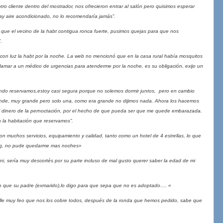
o cliente dentro del mostrador, nos ofrecieron entrar al salón pero quisimos esperar
ay aire acondicionado, no lo recomendaría jamás”.
que el vecino de la habt contigua ronca fuerte, pusimos quejas para que nos
.
 con luz la habt por la noche. La web no mencionó que en la casa rural había mosquitos
e llamar a un médico de urgencias para atenderme por la noche, es su obligación, exijo un
o reservamos,estoy casi segura porque no solemos dormir juntos, pero en cambio
nde, muy grande pero solo una, como era grande no dijimos nada. Ahora los hacemos
 dinero de la pernoctación, por el hecho de que pueda ser que me quede embarazada.
 la habitación que reservamos”.
on muchos servicios, equipamiento y calidad, tanto como un hotel de 4 estrellas, lo que
ng, no pude quedarme mas noches»
ni, sería muy descortés por su parte incluso de mal gusto querer saber la edad de mi
gro que su padre (exmarido),lo digo para que sepa que no es adoptado…. «
lle muy feo que nos los cobre todos, después de la ronda que hemos pedido, sabe que