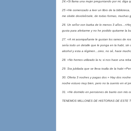
24.»Si llama una mujer preguntando por mi, diga
25 «He comenzado a leer un libro de la biblioteca,
me olvide devolvérsele, de todas formas, muchas gr
26. Un señor con barba de lo menos 3 años…»Hoy 
gusta para afeitarme y no he podido quitarme la b
27. «A mi acompañante le gustan los ramos de rosa
sería todo un detalle que le ponga en la habt, sin 
alcohol y esta a régimen…creo, no sé, hace mucho
28. «No hemos utilizado la tv, si nos hace una re
29. Sra jubilada que se lleva toalla de la habt «Pe
30. Oferta 3 noches y pagas dos » Hay dos noches
noche estuvo muy bien, pero no la cuento en el pr
31. «He dormido en pensiones de barrio con mis 
TENEMOS MILLONES DE HISTORIAS DE ESTE