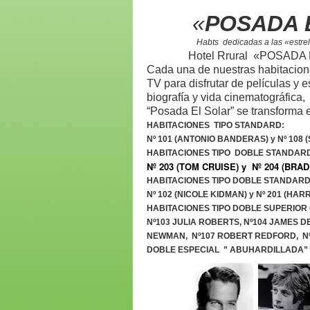
«
POSADA 
Habts dedicadas a las «estrellas» de
Hotel Rrural «POSADA EL S
Cada una de nuestras habitacione
TV para disfrutar de películas y 
biografía y vida cinematográfica
“Posada El Solar” se transforma e
HABITACIONES TIPO STANDARD:
Nº 101 (ANTONIO BANDERAS) y Nº 108 
HABITACIONES TIPO DOBLE STANDAR
Nº 203 (TOM CRUISE) y
Nº 204 (BRAD
HABITACIONES TIPO DOBLE STANDAR
Nº 102 (NICOLE KIDMAN) y
Nº 201 (HAR
HABITACIONES TIPO DOBLE SUPERIO
Nº103 JULIA ROBERTS, Nº104 JAMES 
NEWMAN,
Nº107 ROBERT REDFORD,
N
DOBLE ESPECIAL ” ABUHARDILLADA