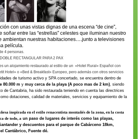
ación con unas vistas dignas de una escena “de cine”,
soñar entre las “estrellas” celestes que iluminan nuestro
 que ambientan nuestras habitaciones….junto a televisiones
na película.
de 4 personas.
DOBLE RECTANGULAR PARA 2 PAX
es un alojamiento restaurado al estilo de un «Hotel Rural» Español con
Petit Hotel» o «Bed & Breakfast» Europeo, pero además con otros servicios
vidades de turismo activo y SPA concertado
, se encuentra dentro de
de 80.000 m
y
muy cerca de la playa (A poco mas de 2 km)
, siendo
 de Cantabria, ha sido restaurada teniendo en cuenta las directrices
 como dotaciones, calidad de materiales, servicios y equipamiento de la
esa inspirada en el estilo renacentista montañés de la zona, en la costa
a de todo, a
un paso de lugares de interés como las playas,
Santander y descuentos para el parque de Cabárceno 18km,
l Cantábrico, Fuente dé.