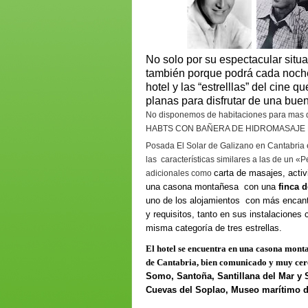
No solo por su espectacular situ
también porque podrá cada noche 
hotel y las “estrelllas” del cine
planas para disfrutar de una bue
No disponemos de habitaciones para mas 
HABTS CON BAÑERA DE HIDROMASAJE 
Posada El Solar de Galizano en Cantabria 
las características similares a las de un «
carta de masajes, acti
adicionales como
una casona montañesa con una
finca 
uno de los alojamientos con más encanto
y requisitos, tanto en sus instalaciones
misma categoría de tres estrellas.
El hotel se encuentra en una casona montañ
de Cantabria, bien comunicado y muy cerc
Somo, Santoña, Santillana del Mar y 
Cuevas del Soplao, Museo marítimo de