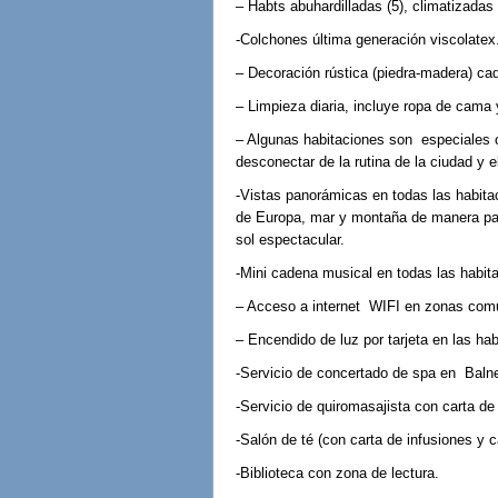
– Habts abuhardilladas (5), climatiza
-Colchones última generación visc
– Decoración rústica (piedra-mad
– Limpieza diaria, i
– Algunas habitaciones son especiales c
desconectar de la rutina de la ciudad y 
-Vistas panorámicas en todas las habitac
de Europa, mar y montaña de manera pan
sol espectacul
-Mini cadena musical en todas las hab
– Acceso a internet WIFI 
– Encendido de luz por tarjeta en las ha
-Servicio de concertado de spa en Baln
-Servicio de quiromasajista con carta d
-Salón de té (con carta de infusione
-Biblioteca con zona de lectura.