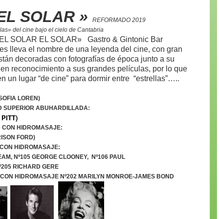
EL SOL
AR »
REFORMADO 2019
l cine bajo el cielo de Cantabria
OLAR EL SOLAR» Gastro & Gintonic Bar
s lleva el nombre de una leyenda del cine, con gran
están decoradas con fotografías de época junto a su
, en reconocimiento a sus grandes películas, por lo que
n un lugar “de cine” para dormir entre “estrellas”…..
(SOFIA LOREN)
D SUPERIOR ABUHARDILLADA:
 PITT)
D CON HIDROMASAJE:
RISON FORD)
R CON HIDROMASAJE:
DEAM,
Nº105 GEORGE CLOONEY,
Nº106 PAUL
º205 RICHARD GERE
” CON HIDROMASAJE
Nº202 MARILYN MONROE-JAMES BOND