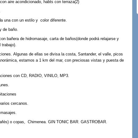
das con aire acondicionado, habts con terraza(2)
olatex.
era) cada una con un estilo y color diferente.
ncluye ropa de cama y de baño.
on bañera de hidromasaje, carta de baños(donde podrá relajarse y
el trabajo).
iones. Algunas de ellas se divisa la costa, Santander, el valle,
picos
orámica, estamos a 1 km del mar, con preciosas vistas y puesta de
ar.
itaciones con CD, RADIO, VINILO, MP3.
en zonas comunes.
bitaciones
earios cercanos.
e masajes.
s y cafés) o copas, Chimenea. GIN TONIC BAR. GASTROBAR.