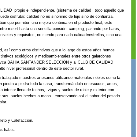
IDAD propio e independiente, (sistema de calidad= todo aquello que
uede disfrutar, calidad no es sinónimo de lujo sino de confianza,
ión que permiten una mejora continua en el producto final, este
ntro resort hasta una sencilla pensión, camping, pasando por bares,
iveles y requisitos, no siendo para nada calidad=estrellas, sino una
d, así como otros distintivos que a lo largo de estos años hemos
stintivos ecológicos y medioambientales entre otros galardones
la marca BAHIA SANTANDER SELECCIÓN y al CLUB DE CALIDAD
nivel profesional dentro de este sector rural.
n trabajado maestros artesanos utilizando materiales nobles como la
ron piedra a piedra toda la casa, transformándola en escudos, arcos,
 interior llena de techos, vigas y suelos de roble y exterior con
de sus
suelos hechos a mano…conservando así el sabor del pasado
lar.
leto y
C
alefacción.
as las habts.