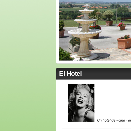
El Hotel
Un hotel de «cine» en
_________________________________